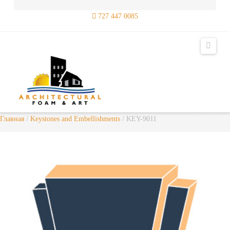
727 447 0085
Navig
Главная
/
Keystones and Embellishments
/ KEY-9011