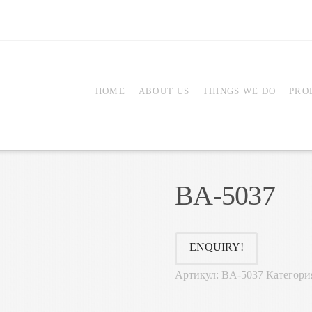
HOME
ABOUT US
THINGS WE DO
PRO
BA-5037
ENQUIRY!
Артикул:
BA-5037
Категори