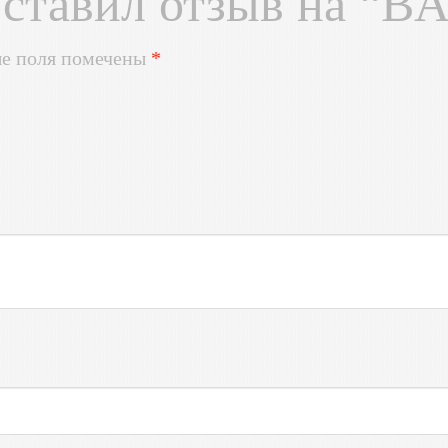
оставил отзыв на “B
ые поля помечены
*