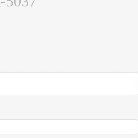
A-5037”