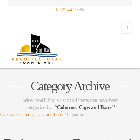
727 447 0085
Navig
Category Archive
Below you'll find a list of all items that have been
categorized as
“Columns, Caps and Bases”
Главная
/
Columns, Caps and Bases
/ Страница 2